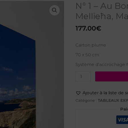
quantité
N° 1 – Au B
de
Mellieħa, Ma
N°
1
-
177.00
€
Au
Bord
du
Carton plume
Monde,
Mellieħa,
70 x 50 cm
Malte
Système d’accrochage f
Ajouter à la liste de 
Catégorie :
TABLEAUX EX
Pai