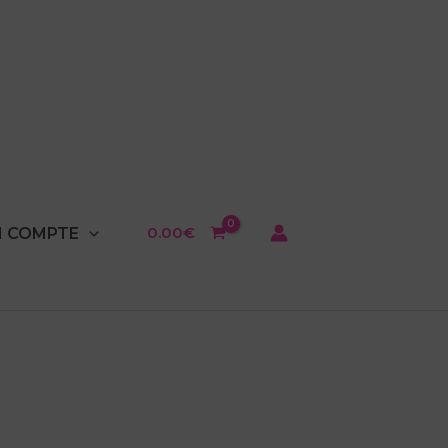
0.00
€
 COMPTE