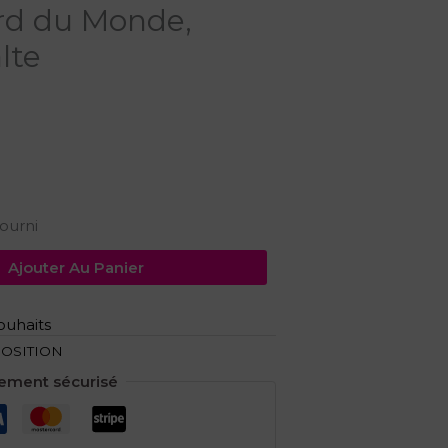
ord du Monde,
lte
ourni
Ajouter Au Panier
souhaits
POSITION
ement sécurisé