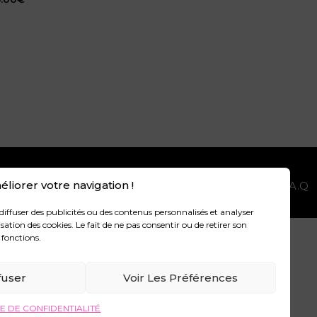
liorer votre navigation !
GALES
POLITIQUE DE CONFIDENTIALITÉ
F.A.Q
diffuser des publicités ou des contenus personnalisés et analyser
sation des cookies. Le fait de ne pas consentir ou de retirer son
 fonctions.
.
fuser
Voir Les Préférences
E DE CONFIDENTIALITÉ