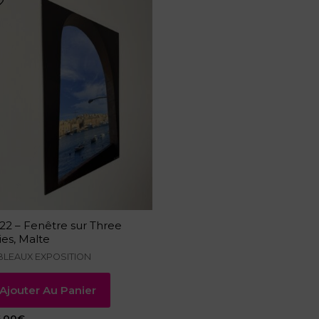
22 – Fenêtre sur Three
ties, Malte
BLEAUX EXPOSITION
Ajouter Au Panier
5.00
€