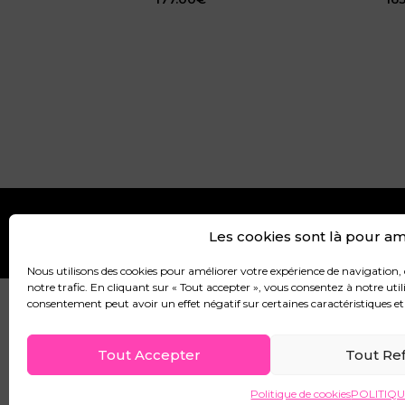
Les cookies sont là pour amé
CGV
CGU
MENTIONS LÉ
Nous utilisons des cookies pour améliorer votre expérience de navigation, 
notre trafic. En cliquant sur « Tout accepter », vous consentez à notre utili
consentement peut avoir un effet négatif sur certaines caractéristiques et
© 2026 Ayfer A Design. Powered by Ayfer A Design
Tout Accepter
Tout Re
Politique de cookies
POLITIQU