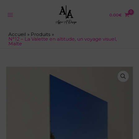
Aller
au
contenu
0.00
€
Accueil
Produits
N°12 – La Valette en altitude, un voyage visuel,
Malte
quantité
de
N°12
-
La
Valette
en
altitude,
un
voyage
visuel,
Malte