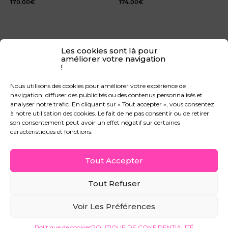
170.00
€
174.00
€
Les cookies sont là pour
améliorer votre navigation
!
CGV
Nous utilisons des cookies pour améliorer votre expérience de
CGU
navigation, diffuser des publicités ou des contenus personnalisés et
MENTIONS LÉGALES
analyser notre trafic. En cliquant sur « Tout accepter », vous consentez
à notre utilisation des cookies. Le fait de ne pas consentir ou de retirer
POLITIQUE DE CONFIDENTIALITÉ
son consentement peut avoir un effet négatif sur certaines
F.A.Q
caractéristiques et fonctions.
CONTACT
MON COMPTE
Tout Accepter
Tout Refuser
© 2026 Ayfer A Design. Powered by Ayfer A Design.
Voir Les Préférences
Instagram
TikTok
Facebook
Politique de cookies
POLITIQUE DE CONFIDENTIALITÉ