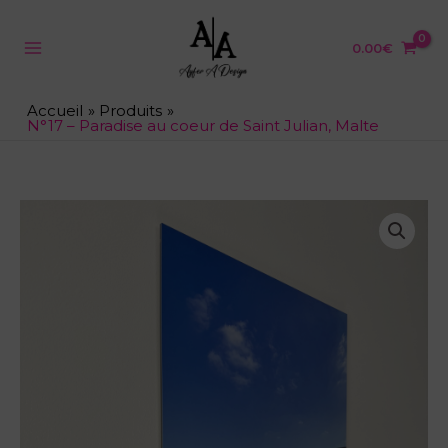
Aller
au
contenu
0.00
€
Accueil
Produits
N°17 – Paradise au coeur de Saint Julian, Malte
quantité
de
N°17
-
Paradise
au
coeur
de
Saint
Julian,
Malte