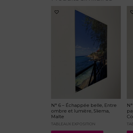
N° 6 – Échappée belle, Entre
N°
ombre et lumière, Sliema,
pa
Malte
Co
TABLEAUX EXPOSITION
TA