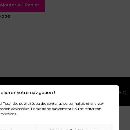
Ajouter Au Panier
9.00
€
liorer votre navigation !
GALES
POLITIQUE DE CONFIDENTIALITÉ
F.A.Q
diffuser des publicités ou des contenus personnalisés et analyser
sation des cookies. Le fait de ne pas consentir ou de retirer son
 fonctions.
.