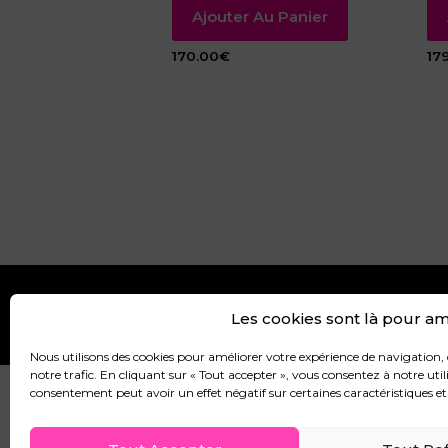
Ajouter Au Panier
170.00
€
17
Les cookies sont là pour amé
CGV
CGU
MENTIONS LÉ
Nous utilisons des cookies pour améliorer votre expérience de navigation, 
notre trafic. En cliquant sur « Tout accepter », vous consentez à notre utili
consentement peut avoir un effet négatif sur certaines caractéristiques et
© 2026 Ayfer A Design. Powered by Ayfer A Design