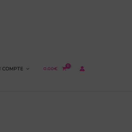
0.00
€
 COMPTE