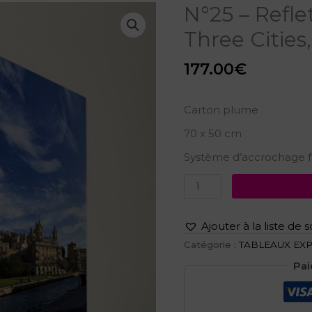
quantité
N°25 – Reflet
de
Three Cities
N°25
-
Reflets
177.00
€
de
l'histoire,
Three
Carton plume
Cities,
Malte
70 x 50 cm
Système d’accrochage f
Ajouter à la liste de 
Catégorie :
TABLEAUX EX
Pai