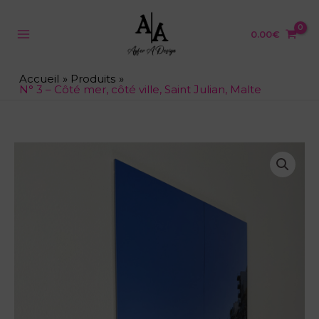
Aller
au
contenu
0.00
€
Accueil
Produits
N° 3 – Côté mer, côté ville, Saint Julian, Malte
quantité
de
N°
3
-
Côté
mer,
côté
ville,
Saint
Julian,
Malte