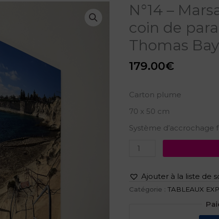
quantité
N°14 – Marsa
de
coin de para
N°14
-
Thomas Bay,
Marsascala
vibes,
un
179.00
€
coin
de
paradis
Carton plume
balnéaire,
St.
70 x 50 cm
Thomas
Bay,
Système d’accrochage f
Malte
Ajouter à la liste de 
Catégorie :
TABLEAUX EX
Pai