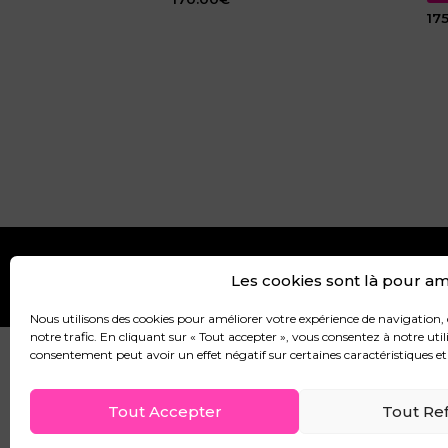
17
Les cookies sont là pour amé
CGV
CGU
MENTIONS LÉ
Nous utilisons des cookies pour améliorer votre expérience de navigation, 
notre trafic. En cliquant sur « Tout accepter », vous consentez à notre utili
consentement peut avoir un effet négatif sur certaines caractéristiques et
© 2026 Ayfer A Design. Powered by Ayfer A Design
Tout Accepter
Tout Re