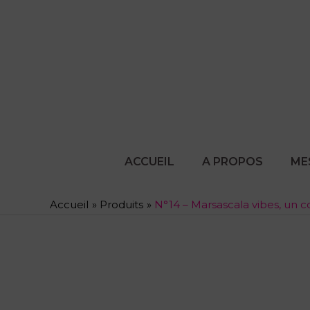
Aller
au
contenu
ACCUEIL
A PROPOS
ME
Accueil
Produits
N°14 – Marsascala vibes, un c