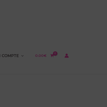
0.00
€
 COMPTE