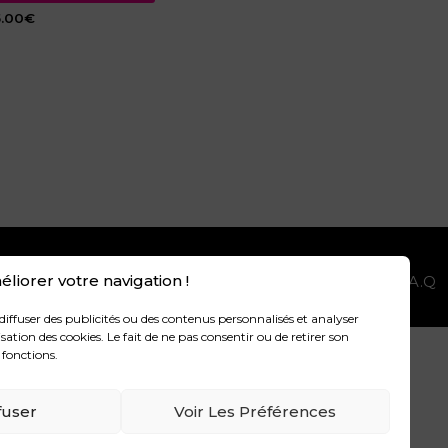
5.00
€
liorer votre navigation !
GALES
POLITIQUE DE CONFIDENTIALITÉ
F.A.Q
diffuser des publicités ou des contenus personnalisés et analyser
sation des cookies. Le fait de ne pas consentir ou de retirer son
 fonctions.
.
fuser
Voir Les Préférences