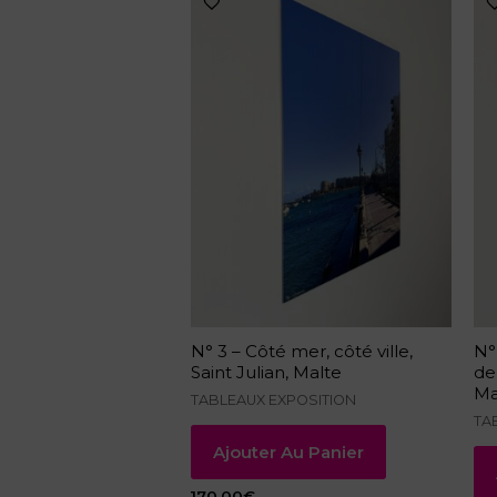
N° 3 – Côté mer, côté ville,
N°
Saint Julian, Malte
de
Ma
TABLEAUX EXPOSITION
TA
Ajouter Au Panier
170.00
€