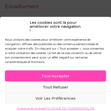
Encadrement
Les cookies sont là pour
améliorer votre navigation
!
CGV
Nous utilisons des cookies pour améliorer votre expérience de
CGU
navigation, diffuser des publicités ou des contenus personnalisés et
MENTIONS LÉGALES
analyser notre trafic. En cliquant sur « Tout accepter », vous consentez
à notre utilisation des cookies. Le fait de ne pas consentir ou de retirer
POLITIQUE DE CONFIDENTIALITÉ
son consentement peut avoir un effet négatif sur certaines
F.A.Q
caractéristiques et fonctions.
CONTACT
MON COMPTE
Tout Accepter
Tout Refuser
© 2026 Ayfer A Design. Powered by Ayfer A Design.
Voir Les Préférences
Instagram
TikTok
Facebook
Politique de cookies
POLITIQUE DE CONFIDENTIALITÉ