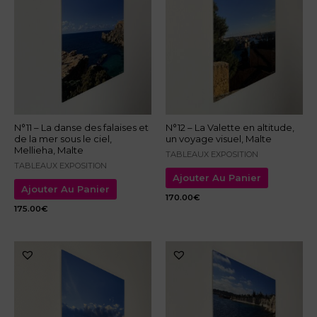
N°11 – La danse des falaises et
N°12 – La Valette en altitude,
de la mer sous le ciel,
un voyage visuel, Malte
Mellieha, Malte
TABLEAUX EXPOSITION
TABLEAUX EXPOSITION
Ajouter Au Panier
Ajouter Au Panier
170.00
€
175.00
€